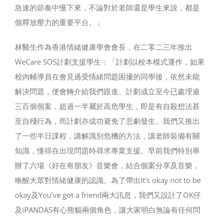
急速的節奏中慢下來，不論對於老師還是學生來說，都是
個釋放壓力的重要平台。」
林醫生作為香港情緒健康學會會長，在二零二三年推出
WeCare SOS計劃支援學生：「計劃以校本模式運作，如果
校內輔導員在會見過受情緒問題困擾的同學後，依然未能
解決問題，便會轉介給我們跟進。計劃成立至今已處理逾
三百個個案，超過一半屬於高危學生，即是有自殺想法甚
至自殘行為，而計劃亦成功避免了悲劇發生。我們又推出
了一些半日課程，講解識別危機的方法，讓老師裝備有關
知識，懂得在出現問題時尋求專業支援。早前我們特別舉
辦了六場《好在有朋友》音樂會，結合個案分享及音樂，
喚醒大眾對情緒健康的認識。為了帶出It’s okay not to be
okay及You’ve got a friend兩大訊息，我們又設計了OK仔
及iPANDAS有心熊貓兩個角色，讓大家明白無論有任何問