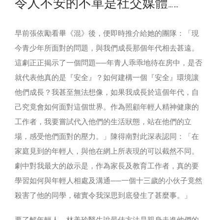
令人不安的不單是社交媒體……
早前張依勵看畢《混》後，便即時推介給她的團隊：「現
今青少年所面對的問題，與我們成長那個年代相去甚遠。
這劇正正揭示了一個問題──年青人乖乖地待在房中，是否
就代表他真的是『安全』？如何建構一個『安全』環境讓
他們成長？我甚至無法想像，如果我成長於這個年代，自
己究竟會如何面對這個世界。作為照顧年輕人精神健康的
工作者，我要嘗試代入他們的生活狀態，站在他們的立
場，感受他們面對的壓力。」陳得南對此深表認同：「在
家庭見到的年輕人，與他在網上所表現的可以截然不同。
劇中對我最大的啟示是，作為家長及教育工作者，真的要
學習如何與年輕人相處及溝通──一個十三歲的小伙子竟然
殺害了他的同學，確實令我深思到底發生了甚麼事。」
要了解年輕人，林美玲醫生說最佳方法是親身走進他們的