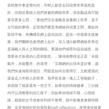
當然整件事是雙向的：年輕人願意走回現實世界固然是
好，但相反要踏入他們身處的網絡世界，張依勵認為可能
要花更多心思：「要他們完全遠離及放棄網上世界，是不
太可能的事情，反而我們要思考網絡與現實之間，應如何
取得平衡。有機構在網上提供諮詢，提供一些朋輩支援服
務；我們團隊也會用網上短片，深入淺出解釋網絡世界也
是滿載人與人之間的關係。要讓他們感受到這份誠意，就
需要各式各樣的心思和創意。」陳得南覺得這正是「水能
載舟，亦能覆舟」的道理：「互聯網的出現本是好事，讓
我們快速地取得資訊，問題是如何去善用它，主動透過此
渠道走入年輕人的世界。我早前見過一塊人工智能鏡子，
表面除了鏡面還有一些文字。如果你的情緒健康，三分鐘
內可以清晰看到自己樣子；但如果你情緒不穩，心情煩
躁，鏡面的文字便會排列得不整齊，鏡中影像更會變得模
糊。這是個很好的自我投影(self reflection)，使用者從鏡裏