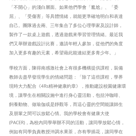
「不開心」的淺白層面。如果他們學會「尷尬」、「委
屈」、「受傷害」等具體情緒，就能更準確地明白和表達
自己。團隊過去兩、三年集合了多位心理學家及設計師，
製作了一款桌上遊戲，透過遊戲來學習管理情緒。最近我
們又舉辦遊戲設計比賽，邀請年輕人參加，從他們的角度
加入更多有趣的元素，希望藉此能連結更多青少年。」
學校方面，陳得南感激社會上有很多機構提供課程，裝備
教師去盡早發現學生的情緒問題：「除了這些課程，學界
現時大力配合《4Rs精神健康約章》，推動建設校園健康環
境，讓學生在相關設施中進行身心靈活動，包括沖咖啡、
飼養動物、做瑜伽或是靜觀等，而這心靈的空間能讓師生
及朋輩之間可以放鬆心情。我的學校會有健康大使
(PACER)，為校內同學舉辦不同的活動，讓同學放鬆心情，
例如有同學負責教授沖調水果茶，亦有學插花，讓同學在