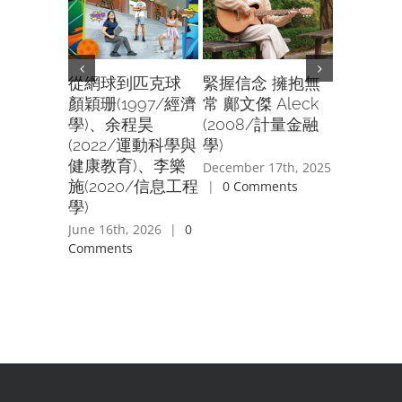
緊握信念 擁抱無
是他也
從網球到匹克球
常 鄺文傑 Aleck
口述歷史
顏穎珊(1997/經濟
(2008/計量金融
人傾吓偈
學)、余程昊
學)
筠(198
(2022/運動科學與
作)、鄧
健康教育)、李樂
December 17th, 2025
(1983/
施(2020/信息工程
|
0 Comments
及羅曉婷(
學)
教研究)
June 16th, 2026
|
0
Comments
February 4
|
0 Com