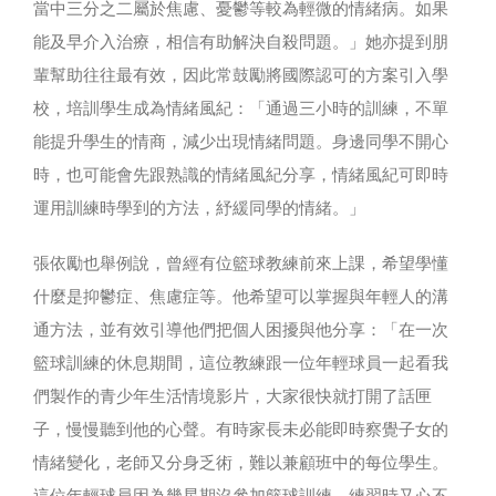
當中三分之二屬於焦慮、憂鬱等較為輕微的情緒病。如果
能及早介入治療，相信有助解決自殺問題。」她亦提到朋
輩幫助往往最有效，因此常鼓勵將國際認可的方案引入學
校，培訓學生成為情緒風紀：「通過三小時的訓練，不單
能提升學生的情商，減少出現情緒問題。身邊同學不開心
時，也可能會先跟熟識的情緒風紀分享，情緒風紀可即時
運用訓練時學到的方法，紓緩同學的情緒。」
張依勵也舉例說，曾經有位籃球教練前來上課，希望學懂
什麼是抑鬱症、焦慮症等。他希望可以掌握與年輕人的溝
通方法，並有效引導他們把個人困擾與他分享：「在一次
籃球訓練的休息期間，這位教練跟一位年輕球員一起看我
們製作的青少年生活情境影片，大家很快就打開了話匣
子，慢慢聽到他的心聲。有時家長未必能即時察覺子女的
情緒變化，老師又分身乏術，難以兼顧班中的每位學生。
這位年輕球員因為幾星期沒參加籃球訓練，練習時又心不