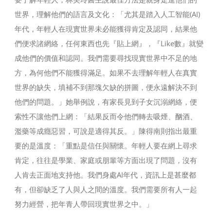
世界，理解他們的語言及文化：「尤其是踏入人工智能(AI)
年代，年輕人在現實世界未必能獲得肯定及認同，結果他
們便求諸網絡，任何東西也先『貼上網』，『Like數』就變
成他們的價值和認同。我們需要尋找現實世界中不足的地
方，為何他們不能獲得滿足。如果不去理解年輕人在真實
世界的缺失，填補不到那塊欠缺的拼圖，便永遠解決不到
他們的問題。」她舉例說，有家長見到子女沉溺網絡，便
索性不讓他們上網：「結果反而令他們轉去吸煙、酗酒、
濫藥等成癮惡習，可說是適得其反。」陳得南則指出最重
要的是溫度：「重點是信任與關懷。年輕人要在網上尋求
肯定，往往是學業、家庭或朋輩等方面出現了問題，沒有
人肯去正面地支持他。我們身處AI年代，資訊上是甚麼都
有，但卻缺乏了人與人之間的溫度。我們需要所有人一起
努力經營，把年青人帶回現實世界之中。」