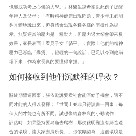
也能成功考上心儀的大學。」林醫生說希望以此例子提醒
年輕人及父母：「有時精神健康出現問題，青少年未必能
夠具體地說出來，但身體會出現各種各樣的表徵作為提
示。無疑適當的壓力是一種動力，但壓力過大卻會帶來反
效果，家長表面上看見子女『躺平』，實際上他們的精神
壓力已瀕臨『爆煲』，輕輕的一句說話，已足以令到他崩
塌下來，作為家長真的要懂得拿捏。」
如何接收到他們沉默裡的呼救？
關於期望這回事，張依勵說要看社會能否給予機會，讓不
同才能的人得以發揮：「世間上並非只得讀書一回事，每
個人的才能也有所不同。試想像給森林裏的小動物作
評估時，如果堅持要烏龜去爬樹，那便很明顯沒有締造適
合的環境，讓大家盡展所長。」張依勵認為，這個環境是