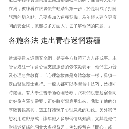
在焉，教練看在眼裏便主動踏出第一步，於是就成了打開
話題的切入點。只要多加入這種契機，為年輕人建立更廣
闊的安全網，就能從多方面入手去了解他們的問題。」
各施各法 走出青春迷惘霧霾
當然要建立這個安全網，是要各方群策群力方能成事。主
管香港紅十字會心理支援服務的張依勵表示，他們主力普
及心理急救教育：「心理急救像是身體急救一樣，毋須一
定由醫生護士進行。一般人都可以學習當中技巧，然後即
時處理。有大學生曾學過心理急救，跟我們說想起宿舍同
房好像有逼切需要，正好將所學應用出來。我聽了他的分
享確實很高興，這正好體現了心理急救的功效。另外我們
想利用遊戲形式，讓年輕人多學習情緒知識，尤其是他們
對描述情緒的詞彙大多很貧乏，例如停留在「開心」或