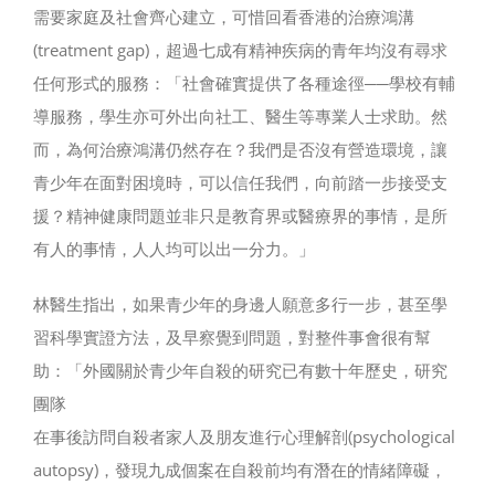
需要家庭及社會齊心建立，可惜回看香港的治療鴻溝
(treatment gap)，超過七成有精神疾病的青年均沒有尋求
任何形式的服務：「社會確實提供了各種途徑──學校有輔
導服務，學生亦可外出向社工、醫生等專業人士求助。然
而，為何治療鴻溝仍然存在？我們是否沒有營造環境，讓
青少年在面對困境時，可以信任我們，向前踏一步接受支
援？精神健康問題並非只是教育界或醫療界的事情，是所
有人的事情，人人均可以出一分力。」
林醫生指出，如果青少年的身邊人願意多行一步，甚至學
習科學實證方法，及早察覺到問題，對整件事會很有幫
助：「外國關於青少年自殺的研究已有數十年歷史，研究
團隊
在事後訪問自殺者家人及朋友進行心理解剖(psychological
autopsy)，發現九成個案在自殺前均有潛在的情緒障礙，