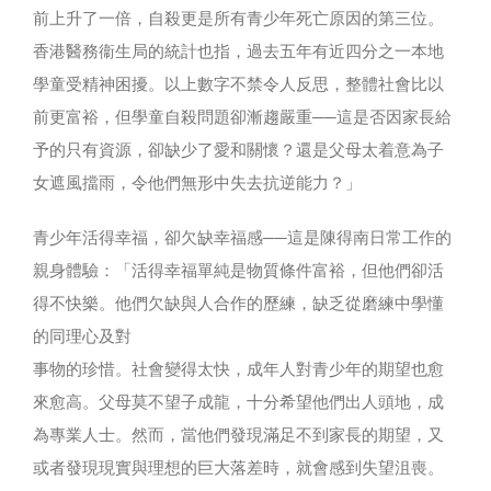
前上升了一倍，自殺更是所有青少年死亡原因的第三位。
香港醫務衞生局的統計也指，過去五年有近四分之一本地
學童受精神困擾。以上數字不禁令人反思，整體社會比以
前更富裕，但學童自殺問題卻漸趨嚴重──這是否因家長給
予的只有資源，卻缺少了愛和關懷？還是父母太着意為子
女遮風擋雨，令他們無形中失去抗逆能力？」
青少年活得幸福，卻欠缺幸福感──這是陳得南日常工作的
親身體驗：「活得幸福單純是物質條件富裕，但他們卻活
得不快樂。他們欠缺與人合作的歷練，缺乏從磨練中學懂
的同理心及對
事物的珍惜。社會變得太快，成年人對青少年的期望也愈
來愈高。父母莫不望子成龍，十分希望他們出人頭地，成
為專業人士。然而，當他們發現滿足不到家長的期望，又
或者發現現實與理想的巨大落差時，就會感到失望沮喪。