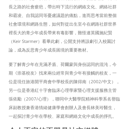
長之路的社會瘡疤，帶出時下流行的網絡文化、網絡社群
和霸凌、自我認同等憂慮議題的痛點，進而思考當前整個
社會環境和網路生態，如何對從出生至今在網路社群世界
裡長大的青少年成長帶來有毒影響，難怪連英國施紀賢
（Keir Starmer）看畢此劇，公開支持將該劇引入校園討
論，成為反思青少年成長困境的重要教材。
要了解青少年在充滿矛盾、荷爾蒙與身份認同的混沌，今
期《崇基校友》找來兩位經常與青少年有接觸的校友，一
位是現任旅港開平商會中學校長的陳得南（2002/中文），
另一位是香港紅十字會臨床心理學家暨心理支援服務主管
張依勵（2007/心理），聯同中大醫學院精神科學系名譽臨
床副教授兼香港情緒健康學會創辦人及會長林美玲醫生，
一起探討青少年在學校、家庭和網絡文化中成長的掙扎。