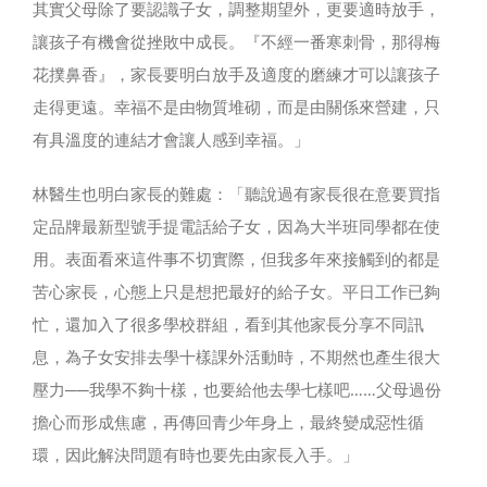
其實父母除了要認識子女，調整期望外，更要適時放手，
讓孩子有機會從挫敗中成長。『不經一番寒刺骨，那得梅
花撲鼻香』，家長要明白放手及適度的磨練才可以讓孩子
走得更遠。幸福不是由物質堆砌，而是由關係來營建，只
有具溫度的連結才會讓人感到幸福。」
林醫生也明白家長的難處：「聽說過有家長很在意要買指
定品牌最新型號手提電話給子女，因為大半班同學都在使
用。表面看來這件事不切實際，但我多年來接觸到的都是
苦心家長，心態上只是想把最好的給子女。平日工作已夠
忙，還加入了很多學校群組，看到其他家長分享不同訊
息，為子女安排去學十樣課外活動時，不期然也產生很大
壓力──我學不夠十樣，也要給他去學七樣吧……父母過份
擔心而形成焦慮，再傳回青少年身上，最終變成惡性循
環，因此解決問題有時也要先由家長入手。」