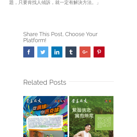
題，只要肯找人傾訴，就一定有解決方法。」
Share This Post, Choose Your
Platform!
Facebook
Twitter
Linkedin
Tumblr
Google+
Pinterest
Related Posts