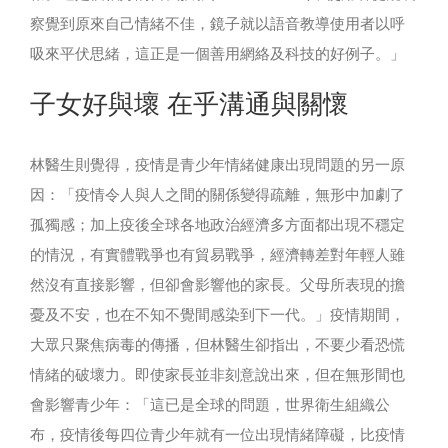
察覺到原來自己情緒不佳，鏡子就以語音教導使用者以呼
吸來平伏思緒，這正是一個善用網絡及科技的好例子。」
子女好與壞 在乎溝通與關懷
林醫生則覺得，疫情是青少年情緒健康出現問題的另一原
因：「疫情令人與人之間的關係變得疏離，無形中加劇了
孤獨感；加上疫後全球各地政治經濟多方面都出現不穩定
的情況，有實體戰爭也有貿易戰爭，經濟轉差對年輕人雖
然沒有直接影響，但卻會影響他的家長。父母所表現的擔
憂及不安，也在不知不覺間感染到下一代。」疫情期間，
大眾只聚焦病毒的傳播，但林醫生卻指出，不要少看恐慌
情緒的破壞力。即使家長並非刻意說出來，但在無形間也
會影響青少年：「這已是全球的問題，世界衛生組織公
布，疫情後每四位青少年就有一位出現情緒障礙，比疫情