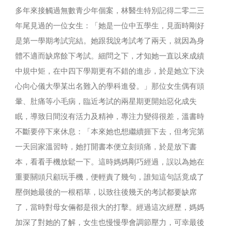
多年來接觸過無數青少年個案，林醫生特別記得二零二三
年尾見過的一位女生：「她是一位中五學生，見面時剛好
是第一學期考試完結。她跟我說考試考了兩天，就因為身
體不適而缺席餘下考試。細問之下，才知她一直以來成績
中規中矩，在中四下學期更有不錯的進步，於是她立下決
心向心儀大學某出名難入的學科進發。」那位女生偶有頭
暈、肚痛等小毛病，臨近考試的兩星期更開始惡化成失
眠，導致日間沒有活力及精神，專注力變得很差，溫書時
不斷要停下來休息：「本來她也想繼續捱下去，但考完第
一天回家溫習時，她打開書本便立刻頭痛，於是放下書
本，看看手機放鬆一下。這時媽媽剛巧經過，誤以為她在
重要關頭只顧玩手機，便輕責了幾句，誰知這句話竟成了
壓倒她最後的一根稻草，以致往後幾天的考試都要缺席
了，當時對母女倆都是很大的打擊。經過這次經歷，媽媽
加深了對她的了解，女生也慢慢學會調節壓力，可幸最後