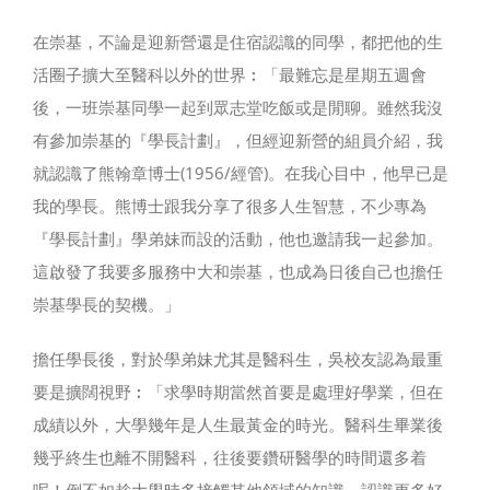
在崇基，不論是迎新營還是住宿認識的同學，都把他的生
活圈子擴大至醫科以外的世界︰「最難忘是星期五週會
後，一班崇基同學一起到眾志堂吃飯或是閒聊。雖然我沒
有參加崇基的『學長計劃』，但經迎新營的組員介紹，我
就認識了熊翰章博士(1956/經管)。在我心目中，他早已是
我的學長。熊博士跟我分享了很多人生智慧，不少專為
『學長計劃』學弟妹而設的活動，他也邀請我一起參加。
這啟發了我要多服務中大和崇基，也成為日後自己也擔任
崇基學長的契機。」
擔任學長後，對於學弟妹尤其是醫科生，吳校友認為最重
要是擴闊視野︰「求學時期當然首要是處理好學業，但在
成績以外，大學幾年是人生最黃金的時光。醫科生畢業後
幾乎終生也離不開醫科，往後要鑽研醫學的時間還多着