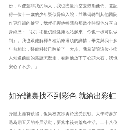
份，即使並非我的病人，我也盡量抽空去鼓勵他們。還記
得一位十一歲的少年疑似骨癌入院，並準備轉到其他醫院
作更詳細的檢查，我就把握他轉院前那數小時跟他分享自
身經歷：『我手術後仍能健康地站起來，你也一樣可以做
到』。我也跟他解釋各種治療選項的詳情，畢竟與我十多
年前相比，醫療科技已跨前了一大步。我希望讓這位小病
人知道前面的路該怎麼走，看到他放下了心頭大石，我也
安心了不少。」
如光譜裏找不到彩色 就繪出彩虹
身體上雖有缺陷，但吳校友卻勇於接受挑戰。大學時參加
過為期五天的外展活動，要紮木筏去荒島生活。二十八位