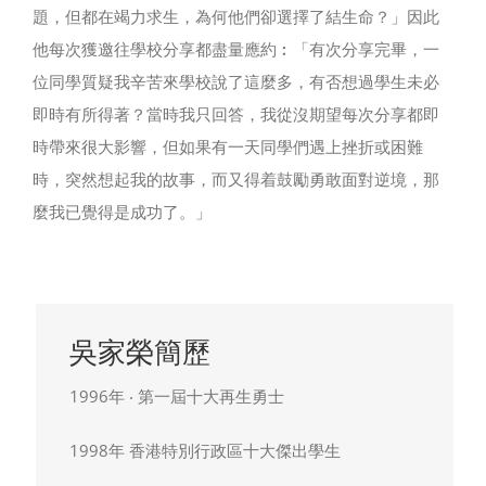
題，但都在竭力求生，為何他們卻選擇了結生命？」因此
他每次獲邀往學校分享都盡量應約︰「有次分享完畢，一
位同學質疑我辛苦來學校說了這麼多，有否想過學生未必
即時有所得著？當時我只回答，我從沒期望每次分享都即
時帶來很大影響，但如果有一天同學們遇上挫折或困難
時，突然想起我的故事，而又得着鼓勵勇敢面對逆境，那
麼我已覺得是成功了。」
吳家榮簡歷
1996年 ‧ 第一屆十大再生勇士
1998年 香港特別行政區十大傑出學生