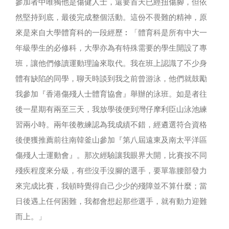
參加者中唯獨他是傷健人士，還要首天已經扭傷腳，但依
然堅持到底，最後完成整個活動。這份不畏難的精神，原
來是來自大學體育科的一段經歷︰「體育科是所有中大一
年級學生的必修科，大學亦為有特殊需要的學生開設了專
班，讓他們修讀運動理論來取代。我在班上認識了不少身
體有缺陷的同學，聊天時談到我之前曾游泳，他們就鼓勵
我參加『香港傷殘人士體育協會』舉辦的泳班。如是者往
後一星期有兩至三天，我放學後便到灣仔摩利臣山泳池練
習兩小時。兩年後教練認為我成績不錯，經遴選符合資格
後便獲推薦前往南韓釜山參加『第八屆遠東及南太平洋區
傷殘人士運動會』。那次經驗讓我眼界大開，比賽按不同
殘疾程度來分級，有些沒手沒腳的選手，要單靠腰部發力
來完成比賽，我頓時覺得自己少少的殘障並不算什麼；當
日後遇上任何困難，我都會想起那些選手，就有動力迎難
而上。」