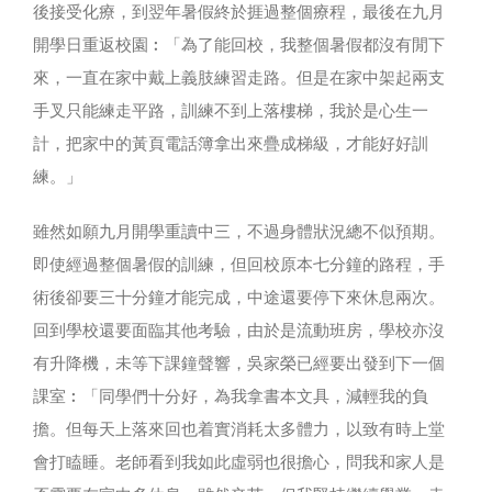
後接受化療，到翌年暑假終於捱過整個療程，最後在九月
開學日重返校園︰「為了能回校，我整個暑假都沒有閒下
來，一直在家中戴上義肢練習走路。但是在家中架起兩支
手叉只能練走平路，訓練不到上落樓梯，我於是心生一
計，把家中的黃頁電話簿拿出來疊成梯級，才能好好訓
練。」
雖然如願九月開學重讀中三，不過身體狀況總不似預期。
即使經過整個暑假的訓練，但回校原本七分鐘的路程，手
術後卻要三十分鐘才能完成，中途還要停下來休息兩次。
回到學校還要面臨其他考驗，由於是流動班房，學校亦沒
有升降機，未等下課鐘聲響，吳家榮已經要出發到下一個
課室︰「同學們十分好，為我拿書本文具，減輕我的負
擔。但每天上落來回也着實消耗太多體力，以致有時上堂
會打瞌睡。老師看到我如此虛弱也很擔心，問我和家人是