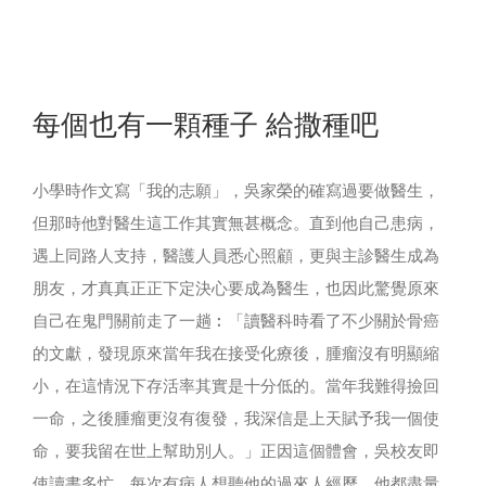
每個也有一顆種子 給撒種吧
小學時作文寫「我的志願」，吳家榮的確寫過要做醫生，
但那時他對醫生這工作其實無甚概念。直到他自己患病，
遇上同路人支持，醫護人員悉心照顧，更與主診醫生成為
朋友，才真真正正下定決心要成為醫生，也因此驚覺原來
自己在鬼門關前走了一趟︰「讀醫科時看了不少關於骨癌
的文獻，發現原來當年我在接受化療後，腫瘤沒有明顯縮
小，在這情況下存活率其實是十分低的。當年我難得撿回
一命，之後腫瘤更沒有復發，我深信是上天賦予我一個使
命，要我留在世上幫助別人。」正因這個體會，吳校友即
使讀書多忙，每次有病人想聽他的過來人經歷，他都盡量