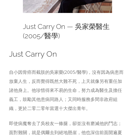
Just Carry On — 吳家榮醫生
(2005/醫學)
Just Carry On
自小因骨癌而截肢的吳家榮(2005/醫學)，沒有因為病患而
放棄人生，反而覺得既然大難不死，上天就像另有重任加
諸他身上。他珍惜得來不易的生命，努力成為醫生及擔任
義工，鼓勵其他患病同路人；又同時服務多間非政府組
織，更於二零二零年當選十大傑出青年。
即使病魔奪去了吳校友一條腿，卻並沒有磨滅他的鬥志；
面對難關，就是偶爾去到絕地懸崖，他也深信前面開遍夏