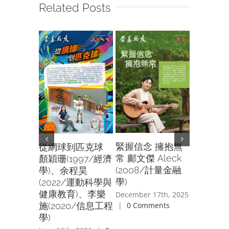
Related Posts
緊握信念 擁抱無
從網球到匹克球
陪孩子
常 鄺文傑 Aleck
顏穎珊(1997/經濟
光與暗—
(2008/計量金融
學)、余程昊
（2002
學)
(2022/運動科學與
張依勵（2
健康教育)、李樂
理）
December 17th, 2025
施(2020/信息工程
|
0 Comments
June 18th,
學)
Comment