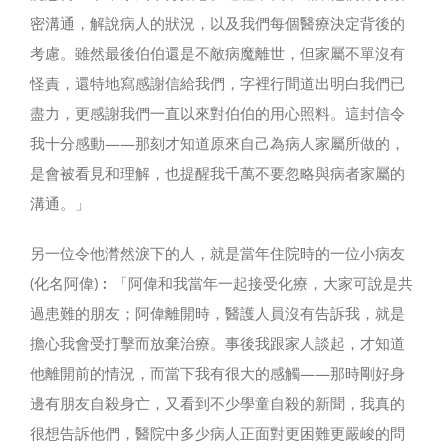
密溝通，解說病人的狀況，以及我們每個醫療決定背後的
考慮。雖然最後伯伯還是不敵病魔離世，但家屬不單沒有
怪責，還特地寫感謝信給我們，字裡行間道出明白我們已
盡力，更感謝我們一直以來對伯伯的用心照料。這封信令
我十分感動——那刻才知道原來自己為病人家屬所做的，
是會被看見和理解，也提醒我千萬不要忽略與病者家屬的
溝通。」
另一位令他潸然淚下的人，就是當年住院時的一位小病友
(化名阿偉)︰「阿偉和我當年一起接受化療，大家可說是共
過患難的朋友；阿偉離開時，醫護人員沒有告訴我，就是
擔心我會受打擊而放棄治療。事後我跟家人談起，才知道
他離開前的情況，而當下我有很大的感觸——那時剛好身
邊有朋友自殺身亡，又看到不少學童自殺的新聞，我真的
很想告訴他們，醫院中多少病人正面對更困難更嚴峻的問