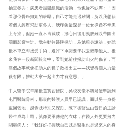
抽空參與；病患者團體組織的活動，他也從不缺席︰「因
着那位骨癌姐姐的鼓勵，自己才能走過難關，所以我想藉
着個人經歷幫助更多人。我印象最深是一位女導遊不幸患
上骨癌，但她一直不肯截肢，擔心日後用義肢難以帶團出
國而影響生計。我主動往醫院探訪，為她現身說法，她聽
後不單立即接受手術，還許下承諾要學我去鼓勵他人。後
來我在一段新聞報道中，看到她前往探訪山火的傷者，而
整個故事就像把助人的種子散播出去——我覺得個人力量
很有限，推動大家一起出力才有意思。」
中大醫學院畢業後選實習醫院，吳校友毫不猶疑便申請到
屯門醫院骨科，那裏的醫護人員早已認識，而以另一身份
重回舊地，感覺既特別又深刻。陳平德醫生由昔日的主診
醫生成為上司，就像要承傳他的衣砵，在醫人外更要努力
關顧病人︰「我好好把握我自己既是醫生也是過來人的身