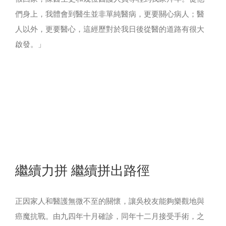
們身上，我體會到醫生並非單純醫病，更要關心病人；醫
人以外，更要醫心，這經歷對於我日後從醫的道路有很大
啟發。」
繼續力拼 繼續拼出路徑
正因家人和醫護無微不至的關懷，讓吳校友能夠樂觀地與
癌魔抗戰。由九四年十月確診，同年十二月接受手術，之