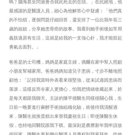
嗎﹖腦海甚至閃過會否就此死去的念頭。」在此絕地，他
最感謝的是醫護人員，細心為他解答心中疑慮︰「他們真
的不怕煩，逐個問題仔細回答，還安排了一位比我年長三
歲的姐姐，分享她患骨癌的故事。我看到她手術後如常用
義肢過原有生活，這就是給我的一支強心針，我才能鼓起
勇氣去面對。」
爸爸是的士司機，媽媽是家庭主婦，偶爾在家中幫人照顧
小朋友幫補家用。爸爸媽媽知道兒子患病，寸步不離地照
顧他︰「記得我當時外表看來很堅強，從未試過因患病而
落淚，這樣反而令家人更擔心，怕我把情緒收藏起來，於
是每天都跟我聊天。主診的陳平德醫生同樣很關心我，生
日前一晚要進行麻醉手術抽組織化驗，術後待我清醒過
來，陳醫生就推蛋糕出來替我慶祝生日；即使陳醫生休
假，也特地回醫院跟我下棋。最深刻是農曆新年我申請放
假回家，陳醫生更和幾位醫護人員專程到我家拜年。從他