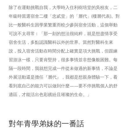
除了在運動挑戰自我，大學時入住利樹培堂的吳校友，二
年級時當選宿舍二樓「忠貳堂」的「層代」(樓層代表)。對
比一般醫科生因學業繁重而較少參與宿舍活動，這個舉動
可說不太尋常︰「那一刻的想法很純粹，就是想盡情享受
宿舍生活，多點認識醫科以外的世界。當然對醫科生來
說，投入宿舍活動在時間分配上確實是項大挑戰，但跟練
習游泳一樣，只要肯堅持，很多事情並非想像般困難。每
隔一段時間，我就想完成一件從未做過的新事情，不論是
外展活動還是擔任『層代』，我都是想親身體驗一下，看
看到底自己的能力可以做到什麼——要不停挑戰個人的舒
適區，才能活出色彩繽紛且璀璨的生命。」
對年青學弟妹的一番話