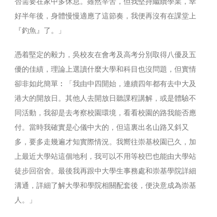
否需要在家中多休息。雖然辛苦，但我堅持繼續學業，幸
好半年後，身體慢慢適應了這節奏，我便再沒有在課堂上
『釣魚』了。」
憑着堅定的毅力，吳校友在會考及高考分別取得八優及五
優的佳績，理論上選讀什麼大學和科目也沒問題，但實情
卻非如此簡單︰「我由中四開始，連續四年都有去中大及
港大的開放日。其他人去開放日聽課程講解，或是體驗不
同活動，我卻是去考察校園環境，看看校園的路我能否應
付。當時我確實是心儀中大的，但這裏出名山路又斜又
多，要多走幾遍才知實際情況。我嚮往崇基校園已久，加
上最近大學站這個地利，我可以不用等校巴也能由大學站
徒步回宿舍。最後我再跟中大學生事務處和崇基學院詳細
溝通，詳細了解大學和學院相關配套後，便決意成為崇基
人。」