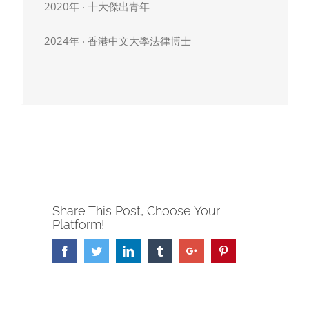
2020年 ‧ 十大傑出青年
2024年 ‧ 香港中文大學法律博士
Share This Post, Choose Your
Platform!
Facebook
Twitter
Linkedin
Tumblr
Google+
Pinterest