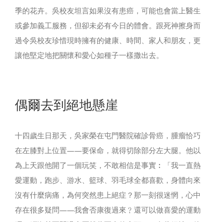
季的花卉。吳校友坦言如果沒有患癌，可能也會當上醫生
或參加義工服務，但卻未必有今日的體會。跟死神擦身而
過令吳校友珍惜現時擁有的健康、時間、家人和朋友，更
讓他堅定地把關懷和愛心如種子一樣撒出去。
偶爾去到絕地懸崖
十四歲生日那天，吳家榮在屯門醫院確診骨癌，腫瘤恰巧
在左膝對上位置——要保命，就得切除部分左大腿。他以
為上天跟他開了一個玩笑，不敢相信是事實︰「我一直熱
愛運動，跑步、游水、籃球、羽毛球全都喜歡，身體向來
沒有什麼病痛，為何突然患上絕症？那一刻很迷惘，心中
存在很多疑問——我會否康復過來﹖還可以做喜愛的運動