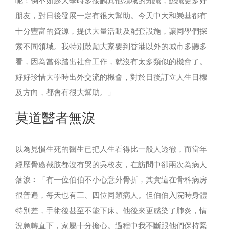
呢！倒不如趁大學時多接觸其他領域的知識，認識更多好
朋友，對日後發展一定有很大幫助。今天中大和崇基都有
十分豐富的資源，提供大量活動及配套設施，讓同學們探
索不同領域。我特別鼓勵大家要到香港以外的城市多聽多
看，因為當你踏出社會工作，就沒有太多類似的機會了。
好好珍惜大學時出外交流的機會，對於日後訂立人生目標
及方向，都會有很大幫助。」
莫道醫者無淚
以為見慣生死的醫生已把人生看得比一般人透徹，而當年
經歷骨癌截肢都沒有哭的吳校友，在訪問中卻兩次為病人
落淚︰「有一位伯伯不小心意外骨折，其實這在骨科病房
很普遍，每天也有三、四位同類病人。但伯伯入院時身體
特別差，手術後甚至不能下床。他後來更感染了肺炎，情
況急轉直下，家屬十分擔心。過程中我不斷跟他們保持緊