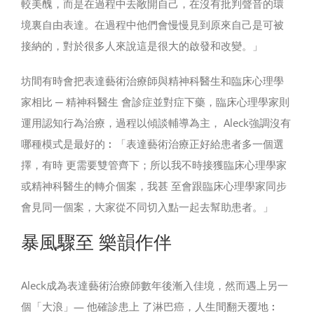
較美醜，而是在過程中去敞開自己，在沒有批判聲音的環
境裏自由表達。在過程中他們會慢慢見到原來自己是可被
接納的，對於很多人來說這是很大的啟發和改變。」
坊間有時會把表達藝術治療師與精神科醫生和臨床心理學
家相比 ─ 精神科醫生 會診症並對症下藥，臨床心理學家則
運用認知行為治療，過程以傾談輔導為主， Aleck強調沒有
哪種模式是最好的︰「表達藝術治療正好給患者多一個選
擇，有時 更需要雙管齊下；所以我不時接獲臨床心理學家
或精神科醫生的轉介個案，我甚 至會跟臨床心理學家同步
會見同一個案，大家從不同切入點一起去幫助患者。」
暴風驟至 樂韻作伴
Aleck成為表達藝術治療師數年後漸入佳境，然而遇上另一
個「大浪」— 他確診患上 了淋巴癌，人生間翻天覆地︰