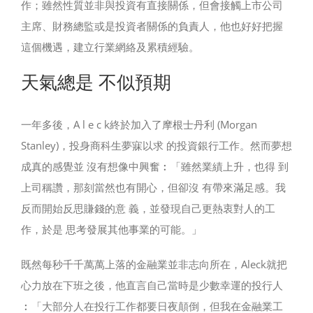
作；雖然性質並非與投資有直接關係，但會接觸上市公司
主席、財務總監或是投資者關係的負責人，他也好好把握
這個機遇，建立行業網絡及累積經驗。
天氣總是 不似預期
一年多後，A l e c k終於加入了摩根士丹利 (Morgan
Stanley)，投身商科生夢寐以求 的投資銀行工作。然而夢想
成真的感覺並 沒有想像中興奮︰「雖然業績上升，也得 到
上司稱讚，那刻當然也有開心，但卻沒 有帶來滿足感。我
反而開始反思賺錢的意 義，並發現自己更熱衷對人的工
作，於是 思考發展其他事業的可能。」
既然每秒千千萬萬上落的金融業並非志向所在，Aleck就把
心力放在下班之後，他直言自己當時是少數幸運的投行人
︰「大部分人在投行工作都要日夜顛倒，但我在金融業工