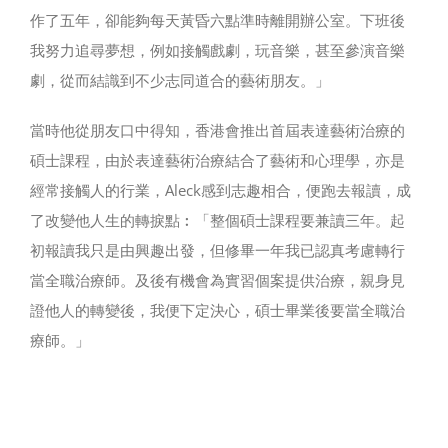
作了五年，卻能夠每天黃昏六點準時離開辦公室。下班後
我努力追尋夢想，例如接觸戲劇，玩音樂，甚至參演音樂
劇，從而結識到不少志同道合的藝術朋友。」
當時他從朋友口中得知，香港會推出首屆表達藝術治療的
碩士課程，由於表達藝術治療結合了藝術和心理學，亦是
經常接觸人的行業，Aleck感到志趣相合，便跑去報讀，成
了改變他人生的轉捩點︰「整個碩士課程要兼讀三年。起
初報讀我只是由興趣出發，但修畢一年我已認真考慮轉行
當全職治療師。及後有機會為實習個案提供治療，親身見
證他人的轉變後，我便下定決心，碩士畢業後要當全職治
療師。」