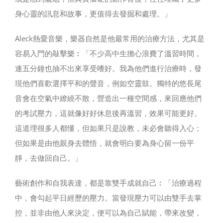
身心靈的訊息和故事，更值得去發掘和處理。」
Aleck熱愛音樂，樂器自然是他最常用的治療方法，尤其是
容易入門的敲擊樂︰「不少高中生擔心浪費了溫習時間，
連五分鐘也抽不出來享受嗜好。我為他們進行治療時，發
現他們喜歡選擇平和的聲音，例如空靈鼓。獨特的悠長尾
音會在空氣中繚繞不散，營造出一種空間感，來回應他們
的考試壓力，這就像好好休息後再溫習，效果可能更好。
這道理很多人都懂，但如果只是說教，未必會聽得入心；
但如果是由他親身去體悟，就會明白要為身心留一份平
靜，去做回自己。」
藝術創作和自我表達，都是靠雙手成就自己︰「治療過程
中，會勾起平日經歷的壓力。當發現壓力可以由雙手去掌
控，並非由他人來決定，便可以為自己賦能，帶來改變，