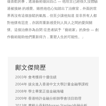
做喜歡的事，透過藝術做回自己 — 他坦言已經很久沒體驗
過被接納 的感覺。雖然他也心知踏出了治療室，外面的世
界再沒有這個放鬆的氣氛，但至少讓他知道 並非所有人都
對他懷有惡意，亦因而重新感受到人與人之間的愛與關
懷。這個治療亦為自閉 症患者賦予『藝術家』的身份 — 創
作藝術能助他們重新得力，重塑人生的可能性。」
鄺文傑簡歷
2003年 會考獲得十優佳績
2004年 拔尖進入香港中文大學計量金融學課程
2008年 學士畢業正值金融海嘯
2009年 香港特許金融分析師學會項目助理
2013年 摩根士丹利(Morgan Stanley)金融分析