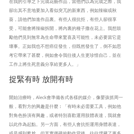
在我的引導之下完成花藝作品，當他們以為完成之際，我
卻出其不意地要加入看似突兀的新東西，例如辣椒或秋
葵，請他們加進作品裏。有些人很抗拒，有些人卻很享
受，可能會將辣椒拆開，將內裏的種子撒在花上。我想鼓
勵他們見到無常為生命帶來驚喜及可能性，未必要當它是
壞事。正如我也不想癌症發生，但既然發生了，倒不如思
考它帶來了甚麼，例如會令我往後人生更珍惜自己，並在
工作上將生死意義分享給更多人。」
捉緊有時 放開有時
開始治療時，Aleck會準備各式各樣的媒介，像嬰孩抓周一
般，看對方的興趣是什麼︰「有時未必需要工具，例如他
對角色扮演有興趣，或者特別喜歡運用肢體表達，我就會
以此作為起點。另一方面，有些人會抗拒運用身體表達，
或是感到尷尬，但其實僵硬的動作背後，往往埋藏了更多