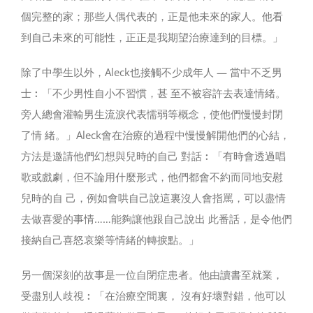
個完整的家；那些人偶代表的，正是他未來的家人。他看
到自己未來的可能性，正正是我期望治療達到的目標。」
除了中學生以外，Aleck也接觸不少成年人 — 當中不乏男
士︰「不少男性自小不習慣，甚 至不被容許去表達情緒。
旁人總會灌輸男生流淚代表懦弱等概念，使他們慢慢封閉
了情 緒。」Aleck會在治療的過程中慢慢解開他們的心結，
方法是邀請他們幻想與兒時的自己 對話︰「有時會透過唱
歌或戲劇，但不論用什麼形式，他們都會不約而同地安慰
兒時的自 己，例如會哄自己說這裏沒人會指罵，可以盡情
去做喜愛的事情……能夠讓他跟自己說出 此番話，是令他們
接納自己喜怒哀樂等情緒的轉捩點。」
另一個深刻的故事是一位自閉症患者。他由讀書至就業，
受盡別人歧視︰「在治療空間裏， 沒有好壞對錯，他可以