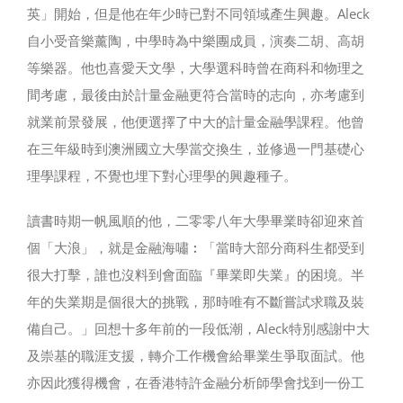
英」開始，但是他在年少時已對不同領域產生興趣。Aleck
自小受音樂薰陶，中學時為中樂團成員，演奏二胡、高胡
等樂器。他也喜愛天文學，大學選科時曾在商科和物理之
間考慮，最後由於計量金融更符合當時的志向，亦考慮到
就業前景發展，他便選擇了中大的計量金融學課程。他曾
在三年級時到澳洲國立大學當交換生，並修過一門基礎心
理學課程，不覺也埋下對心理學的興趣種子。
讀書時期一帆風順的他，二零零八年大學畢業時卻迎來首
個「大浪」，就是金融海嘯︰「當時大部分商科生都受到
很大打擊，誰也沒料到會面臨『畢業即失業』的困境。半
年的失業期是個很大的挑戰，那時唯有不斷嘗試求職及裝
備自己。」回想十多年前的一段低潮，Aleck特別感謝中大
及崇基的職涯支援，轉介工作機會給畢業生爭取面試。他
亦因此獲得機會，在香港特許金融分析師學會找到一份工