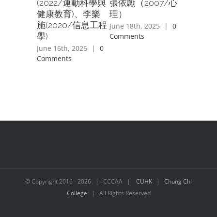
筠(198
(2022/運動科學與
張依勵（2007/心
作)、鄧
健康教育)、李樂
理）
(1983/
施(2020/信息工程
June 18th, 2025
|
0
及羅曉婷(
學)
Comments
教研究)
June 16th, 2026
|
0
Comments
February 4
|
0 Com
© Copyright 2016 -
2026 | CCCAA |
CUHK
|
Chung Chi
College
| All Rights Reserved