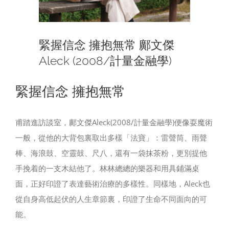
緊握信念 擁抱無常 鄺文傑
Aleck (2008/計量金融學)
緊握信念 擁抱無常
甫踏進訪談室，鄺文傑Aleck(2008/計量金融學)便像耍魔術
一般，從他的大背包裏取出多樣「法寶」：雷聲筒、雨聲
棒、海浪鼓、空靈鼓、尺八，還有一袋抹茶粉，更別提他
手挽着的一支木結他了。林林總總的樂器和用具鋪滿桌
面，正好印證了表達藝術治療的多樣性。同樣地，Aleck也
從自身高低起伏的人生章節裏，印證了生命不同面向的可
能。