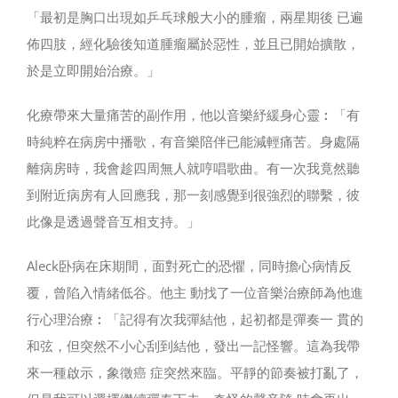
「最初是胸口出現如乒乓球般大小的腫瘤，兩星期後 已遍
佈四肢，經化驗後知道腫瘤屬於惡性，並且已開始擴散，
於是立即開始治療。」
化療帶來大量痛苦的副作用，他以音樂紓緩身心靈︰「有
時純粹在病房中播歌，有音樂陪伴已能減輕痛苦。身處隔
離病房時，我會趁四周無人就哼唱歌曲。有一次我竟然聽
到附近病房有人回應我，那一刻感覺到很強烈的聯繫，彼
此像是透過聲音互相支持。」
Aleck卧病在床期間，面對死亡的恐懼，同時擔心病情反
覆，曾陷入情緒低谷。他主 動找了一位音樂治療師為他進
行心理治療︰「記得有次我彈結他，起初都是彈奏一 貫的
和弦，但突然不小心刮到結他，發出一記怪響。這為我帶
來一種啟示，象徵癌 症突然來臨。平靜的節奏被打亂了，