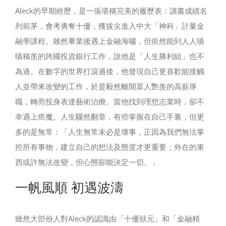
Aleck的早期經歷，是一張堪稱完美的履歷表：讀書成績名
列前茅，會考勇奪十優，獲拔尖進入中大「神科」計量金
融學課程。雖然畢業後遇上金融海嘯，但依然能到人人嘖
嘖稱羨的跨國投資銀行工作，說他是「人生勝利組」也不
為過。在數字的世界打滾過後，他發現自己更喜歡能接觸
人並帶來改變的工作，於是毅然離開眾人艷羨的高薪厚
職，轉而投身表達藝術治療。當他找到理想志業時，卻不
幸遇上癌魔。人生驟然翻章，有些掌握在自己手裏，但更
多的是無常：「人生無常未必是壞事，正因為我們無法掌
控所有事物，建立自己的想法及態度才更重要；外在的東
西或許無法改變，但心態卻能決定一切。」
一帆風順 初遇波濤
雖然大部份人對Aleck的認識由「十優狀元」和「金融精