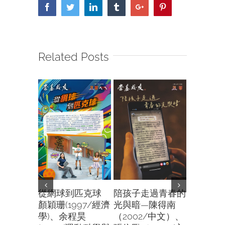
Facebook
Twitter
Linkedin
Tumblr
Google+
Pinterest
Related Posts
是他也
從網球到匹克球
陪孩子走過青春的
口述歷史
顏穎珊(1997/經濟
光與暗—陳得南
人傾吓偈
學)、余程昊
（2002/中文）、