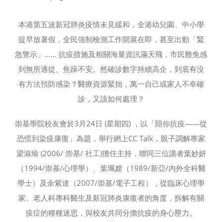
本港第五波新冠肺炎疫情未見緩和，全港幼兒園、中小學
提早放暑假，全民強制檢測工作開展在即，甚至出動「緊
急警示」…… 抗疫措施及相關海量資訊滿天飛，市民難免感
到無所適從、焦躁不安。然確診數字持續高企，到底有沒
有方法預防感染？醫療資源緊拙，萬一自己或家人不幸確
診，又該如何處理？
崇基學院校友會於3月24日 (星期四) ，以「陪你抗疫——從
恐慌到染疫康復」為題，舉行網上CC Talk，親子調解專家
梁淑瑜 (2006/ 崇基/ 社工)擔任主持，聯同三位講者葉妙妍
（1994/崇基/心理學）、葉珮嫦（1989/新亞/內外全科醫
學士）及余紫達（2007/崇基/電子工程），從臨床心理學
家、老人科專科醫生及新冠肺炎康復者的角度，拆解有關
疫症的種種迷思，與校友共同分擔抗疫的身心壓力。