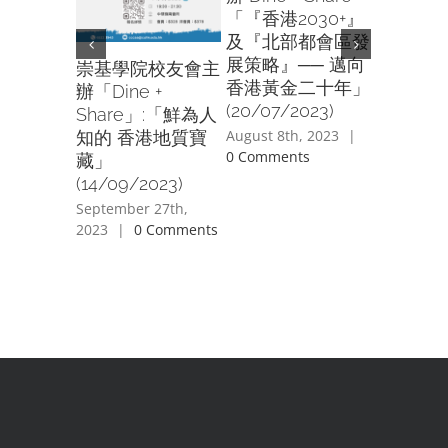
「『香港2030+』
及『北部都會區發
展策略』── 邁向
崇基學院校友會主
香港黃金二十年」
辦「Dine +
崇基學院
(20/07/2023)
Share」:「鮮為人
老藤葡
August 8th, 2023
|
知的 香港地質寶
Old Vin
0 Comments
藏」
Tasting
(14/09/2023)
(01/04/2
September 27th,
June 2nd, 
2023
|
0 Comments
Comment