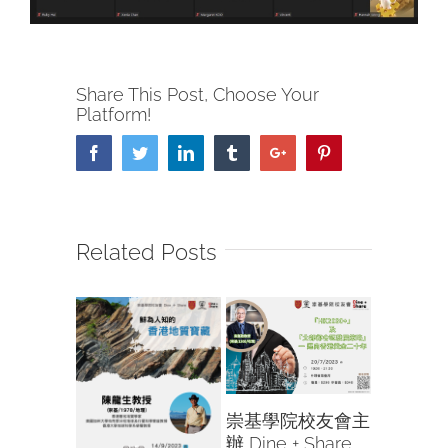
Share This Post, Choose Your
Platform!
Facebook
Twitter
Linkedin
Tumblr
Google+
Pinterest
Related Posts
崇基學院校友會主
辦 Dine + Share