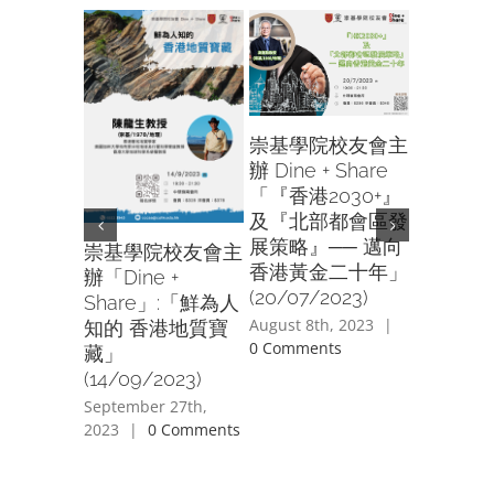
崇基學院校友會主
辦 Dine + Share
「『香港2030+』
及『北部都會區發
展策略』── 邁向
崇基學院校友會主
香港黃金二十年」
辦「Dine +
崇基學院
(20/07/2023)
Share」:「鮮為人
老藤葡
August 8th, 2023
|
知的 香港地質寶
Old Vin
0 Comments
藏」
Tasting
(14/09/2023)
(01/04/2
September 27th,
June 2nd, 
2023
|
0 Comments
Comment