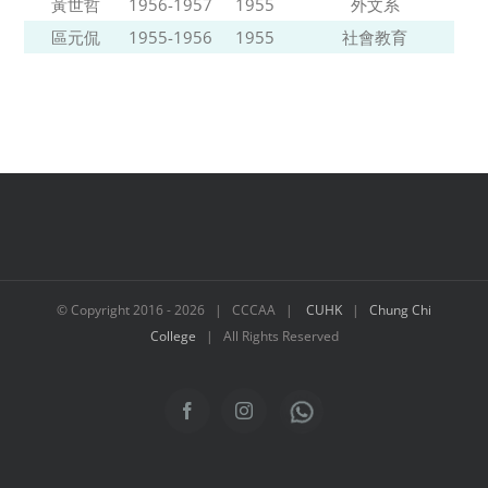
黃世哲
1956-1957
1955
外文系
區元侃
1955-1956
1955
社會教育
© Copyright 2016 -
2026 | CCCAA |
CUHK
|
Chung Chi
College
| All Rights Reserved
WhatsApp
Facebook
Instagram