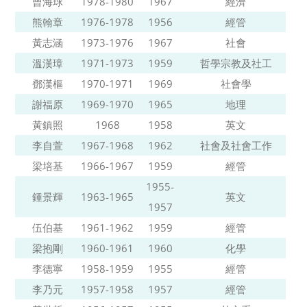
曾海球
1978-1980
1967
經濟
熊翰章
1976-1978
1956
經管
黃志涵
1973-1976
1967
社會
溫漢璋
1971-1973
1959
哲學宗教及社工
鄧漢樞
1970-1971
1969
社會學
謝福原
1969-1970
1965
地理
黃鎮照
1968
1958
英文
李自萱
1967-1968
1962
社會及社會工作
梁培基
1966-1967
1959
經管
1955-
鍾景輝
1963-1965
英文
1957
伍伯基
1961-1962
1959
經管
梁抱剛
1960-1961
1960
化學
李德寧
1958-1959
1955
經管
李乃元
1957-1958
1957
經管