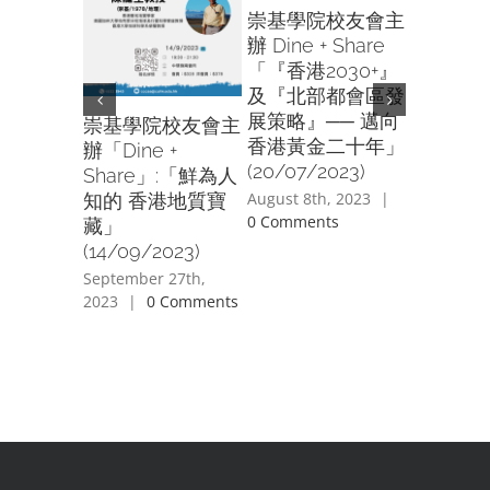
崇基學院校友會主
辦 Dine + Share
「『香港2030+』
及『北部都會區發
展策略』── 邁向
崇基學院校友會主
香港黃金二十年」
辦「Dine +
崇基學院
(20/07/2023)
Share」:「鮮為人
老藤葡
August 8th, 2023
|
知的 香港地質寶
Old Vin
0 Comments
藏」
Tasting
(14/09/2023)
(01/04/2
September 27th,
June 2nd, 
2023
|
0 Comments
Comment